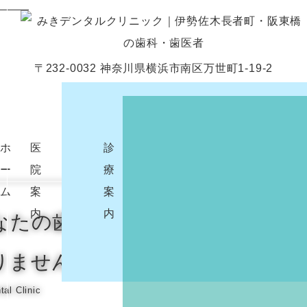
VIEW ALL
〒232-0032 神奈川県横浜市南区万世町1-19-2
ホ
医
当
診
スタ
初
ア
求
ー
院
院
療
ッフ
診
ク
人
ム
案
の
案
紹介
の
セ
情
内
特
内
方
ス
報
なたの歯を
徴
へ
りませんか
al Clinic