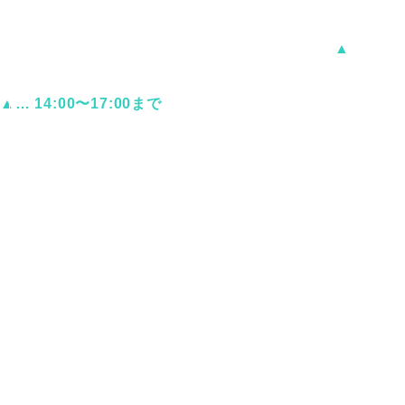
13:00
14:30～
●
●
●
／
●
▲
／
19:00
▲… 14:00〜17:00まで
休診日：木曜・日曜・祝日
診療案内
一般歯科、小児歯科、口腔外科、矯正歯科