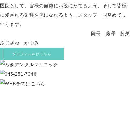
医院として、皆様の健康にお役にたてるよう、そして皆様
に愛される歯科医院になれるよう、スタッフ一同努めてま
いります。
院長
藤澤 勝美
ふじさわ かつみ
プロフィールはこちら
診療時間
月
火
水
木
金
土
日
09:00～
●
●
●
／
●
●
／